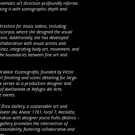
cinematic art direction profoundly informs
sing it with scenographic depth and
irection for music videos, including
scorpia, where she designed the visual
tions. Additionally, she has developed
llaboration with visual artists and
ínez, integrating body art, movement, and
the boundaries between fine art and
Drakkar Escenografía, founded by Víctor
t finishing and scenic detailing for large-
he serves as a production designer and
 of Avellaneda at Refugio del Arte,
e events.
 Ética Gallery, a sustainable art and
lvear (Av. Alvear 1761, local 7, Recoleta,
ration with designer Jesica Pullo (Biótico –
 gallery promotes the intersection of
tainability, fostering collaborative and
ts.