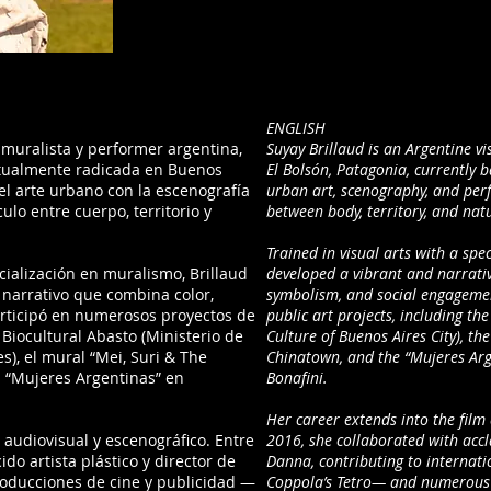
ENGLISH
, muralista y performer argentina,
Suyay Brillaud is an Argentine vi
actualmente radicada en Buenos
El Bolsón, Patagonia, currently 
del arte urbano con la escenografía
urban art, scenography, and per
ulo entre cuerpo, territorio y
between body, territory, and nat
Trained in visual arts with a spe
ialización en muralismo, Brillaud
developed a vibrant and narrative
y narrativo que combina color,
symbolism, and social engageme
rticipó en numerosos proyectos de
public art projects, including th
r Biocultural Abasto (Ministerio de
Culture of Buenos Aires City), th
s), el mural “Mei, Suri & The
Chinatown, and the “Mujeres Ar
l “Mujeres Argentinas” en
Bonafini.
Her career extends into the film
 audiovisual y escenográfico. Entre
2016, she collaborated with accl
ido artista plástico y director de
Danna, contributing to internat
oducciones de cine y publicidad —
Coppola’s Tetro— and numerous 