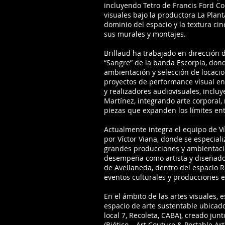
incluyendo Tetro de Francis Ford 
visuales bajo la productora La Plan
dominio del espacio y la textura ci
sus murales y montajes.
Brillaud ha trabajado en dirección d
“Sangre” de la banda Escorpia, donde
ambientación y selección de locaci
proyectos de performance visual en 
y realizadores audiovisuales, incluy
Martínez, integrando arte corporal,
piezas que expanden los límites entr
Actualmente integra el equipo de V
por Víctor Viana, donde se especiali
grandes producciones y ambientaci
desempeña como artista y diseñado
de Avellaneda, dentro del espacio R
eventos culturales y producciones e
En el ámbito de las artes visuales, 
espacio de arte sustentable ubicado 
local 7, Recoleta, CABA), creado junt
(Biótico – Art Couture & Portable Ar