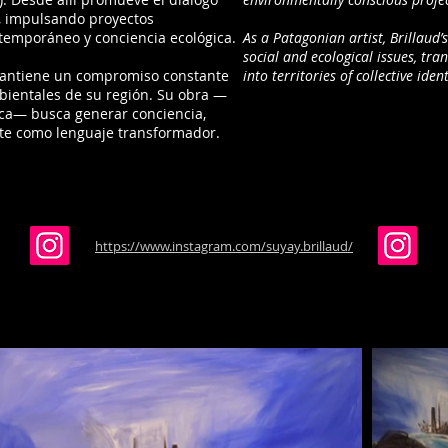
d, impulsando proyectos
ntemporáneo y conciencia ecológica.
As a Patagonian artist, Brillaud
social and ecological issues, tr
 mantiene un compromiso constante
into territories of collective id
bientales de su región. Su obra —
ica— busca generar conciencia,
rte como lenguaje transformador.
https://www.instagram.com/suyay.brillaud/