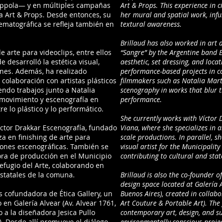
Coppola— y en múltiples campañas
Art & Props. This experience in 
ta Art & Props. Desde entonces, su
her mural and spatial work, infu
nematográfica se refleja también en
textural awareness.
Brillaud has also worked in art d
e arte para videoclips, entre ellos
“Sangre” by the Argentine band E
 desarrolló la estética visual,
aesthetic, set dressing, and loca
ones. Además, ha realizado
performance-based projects in co
colaboración con artistas plásticos
filmmakers such as Natalia Mart
endo trabajos junto a Natalia
scenography in works that blur 
 movimiento y escenografía en
performance.
e lo plástico y lo performático.
She currently works with Víctor 
íctor Drakkar Escenografía, fundado
Viana, where she specializes in ar
za en finishing de arte para
scale productions. In parallel, s
ones escenográficas. También se
visual artist for the Municipality
ra de producción en el Municipio
contributing to cultural and stat
efugio del Arte, colaborando en
statales de la comuna.
Brillaud is also the co-founder of
design space located at Galería A
es cofundadora de Ética Gallery, un
Buenos Aires), created in collabo
en Galería Alvear (Av. Alvear 1761,
Art Couture & Portable Art). The
o a la diseñadora Jesica Pullo
contemporary art, design, and sus
t). Desde allí promueve el diálogo
environmentally conscious projec