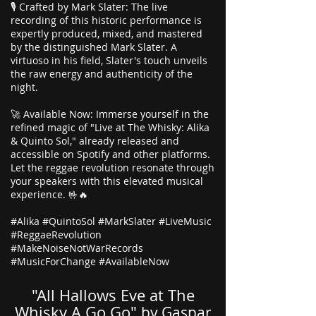
🎙️ Crafted by Mark Slater: The live
recording of this historic performance is
expertly produced, mixed, and mastered
by the distinguished Mark Slater. A
virtuoso in his field, Slater's touch unveils
the raw energy and authenticity of the
night.
🚀 Available Now: Immerse yourself in the
refined magic of "Live at The Whisky: Alika
& Quinto Sol," already released and
accessible on Spotify and other platforms.
Let the reggae revolution resonate through
your speakers with this elevated musical
experience. 🤟🔥
#Alika #QuintoSol #MarkSlater #LiveMusic
#ReggaeRevolution
#MakeNoiseNotWarRecords
#MusicForChange #AvailableNow
"All Hallows Eve at The
Whisky A Go Go"
by Gaspar