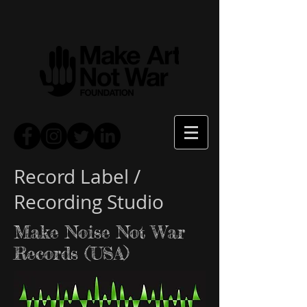
Record Label /
Recording Studio
Make Noise Not War
Records (USA)