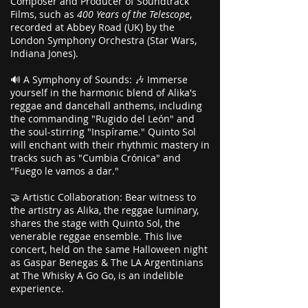
Composer and Producer of Soundtrack
Films, such as
400 Years of the Telescope
,
recorded at Abbey Road (UK) by the
London Symphony Orchestra (Star Wars,
Indiana Jones).
🔊 A Symphony of Sounds: 🎶 Immerse
yourself in the harmonic blend of Alika's
reggae and dancehall anthems, including
the commanding "Rugido del León" and
the soul-stirring "Inspírame." Quinto Sol
will enchant with their rhythmic mastery in
tracks such as "Cumbia Crónica" and
"Fuego le vamos a dar."
🤝 Artistic Collaboration: Bear witness to
the artistry as Alika, the reggae luminary,
shares the stage with Quinto Sol, the
venerable reggae ensemble. This live
concert, held on the same Halloween night
as Gaspar Benegas & The LA Argentinians
at The Whisky A Go Go, is an indelible
experience.