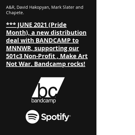
A&R, David Hakopyan, Mark Slater and
Chapete.
*** JUNE 2021 (Pride
Month), a new distribution
deal with
BANDCAMP
to
MNNWR, supporting our
501c3 Non-Profit , Make Art
Not War. Bandcamp rocks!