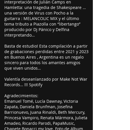
interpretación de Julián Camps en
Hamletta: una tragedia de Shakespeare …
una versión de Virus con Pocho a la
guitarra : MELANCOLIC MIX y el último
tema tributo a Piazolla con “libertango”
producido por Dj Pánico y Delfina
interpretando…
Basta de estudio! Esta compilación a partir
de grabaciones perdidas entre 2021 y 2023
en Buenos Aires , Argentina es un regalo
sincero para todos los amantes amigos
que viven unidos…
Valentía deseanlanzado por Make Not War
Records… !!! Spotify
Agradecimientos:
Emanuel Tomé, Lucía Dawnay, Victoria
Zapata, Daniela Brunfman, Josefina
Barrionuevo, Juana Rinaldi, Beth Mercury,
Princesa Vampiro, Renata Mármora, Julieta
Amadeo, Ricardo Parodi, PapaMusic,
Chapete Bonacci my love. Foto de álbum