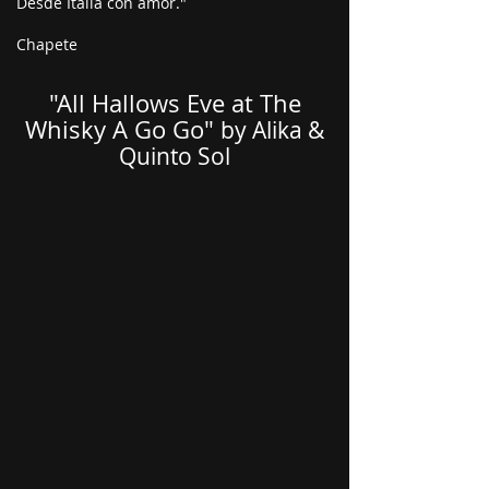
Desde Italia con amor."
Chapete
"All Hallows Eve at The
Whisky A Go Go"
by Alika
&
Quinto Sol