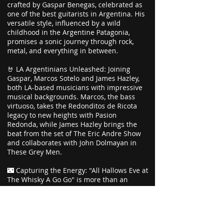
crafted by Gaspar Benegas, celebrated as
one of the best guitarists in Argentina. His
versatile style, influenced by a wild
childhood in the Argentine Patagonia,
promises a sonic journey through rock,
metal, and everything in between.
🤘 LA Argentinians Unleashed: Joining
Gaspar, Marcos Sotelo and James Hazley,
both LA-based musicians with impressive
musical backgrounds. Marcos, the bass
virtuoso, takes the Redonditos de Ricota
legacy to new heights with Pasion
Redonda, while James Hazley brings the
beat from the set of The Eric Andre Show
and collaborates with John Dolmayan in
These Grey Men.
🌃 Capturing the Energy: "All Hallows Eve at
The Whisky A Go Go" is more than an
album; it's a time capsule of a night when
rock shook the legendary Whisky A Go Go.
Mixed by @sebasbereciartua and
masterfully crafted by @gonzavillagra.ing,