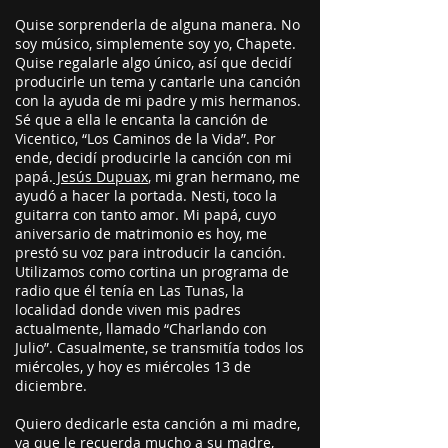
Quise sorprenderla de alguna manera. No
soy músico, simplemente soy yo, Chapete.
Quise regalarle algo único, así que decidí
producirle un tema y cantarle una canción
con la ayuda de mi padre y mis hermanos.
Sé que a ella le encanta la canción de
Vicentico, “Los Caminos de la Vida”. Por
ende, decidí producirle la canción con mi
papá.
Jesús Dupuax
, mi gran hermano, me
ayudó a hacer la portada. Nesti, toco la
guitarra con tanto amor. Mi papá, cuyo
aniversario de matrimonio es hoy, me
prestó su voz para introducir la canción.
Utilizamos como cortina un programa de
radio que él tenía en Las Tunas, la
localidad donde viven mis padres
actualmente, llamado “Charlando con
Julio”. Casualmente, se transmitía todos los
miércoles, y hoy es miércoles 13 de
diciembre.
Quiero dedicarle esta canción a mi madre,
ya que le recuerda mucho a su madre,